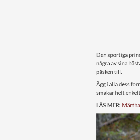
Den sportiga prins
några av sina bäs
påsken till.
Ägg i alla dess for
smakar helt enkelt
LÄS MER:
Märtha