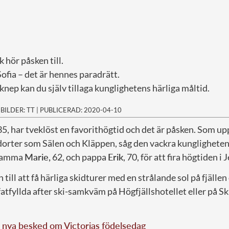
 hör påsken till.
ofia – det är hennes paradrätt.
knep kan du själv tillaga kunglighetens härliga måltid.
|
BILDER: TT
|
PUBLICERAD: 2020-04-10
35, har tveklöst en favorithögtid och det är påsken. Som up
idorter som Sälen och Kläppen, såg den vackra kungligheten al
 mamma
Marie,
62, och pappa
Erik
, 70, för att fira högtiden i
till att få härliga skidturer med en strålande sol på fjälle
 fatfyllda after ski-samkväm på Högfjällshotellet eller på Sk
 nya besked om Victorias födelsedag