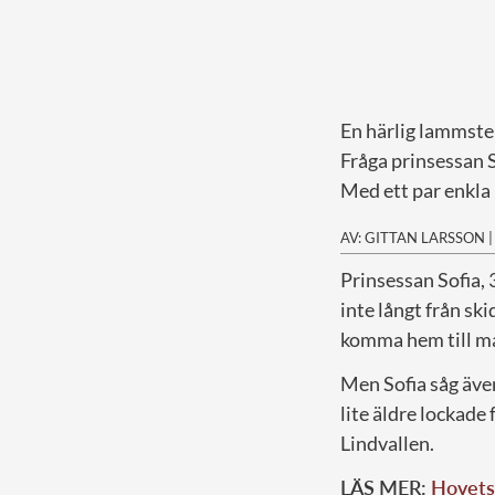
En härlig lammstek
Fråga prinsessan S
Med ett par enkla 
AV: GITTAN LARSSON
P
rinsessan Sofia, 
inte långt från sk
komma hem till
Men Sofia såg även 
lite äldre lockade
Lindvallen.
LÄS MER:
Hovets