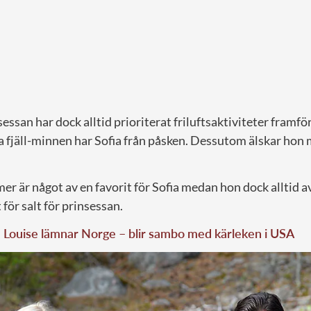
essan har dock alltid prioriterat friluftsaktiviteter framfö
ta fjäll-minnen har Sofia från påsken. Dessutom älskar hon
mer är något av en favorit för Sofia medan hon dock alltid avs
 för salt för prinsessan.
 Louise lämnar Norge – blir sambo med kärleken i USA