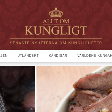
SENASTE NYHETERNA OM KUNGLIGHETER
LJEN
UTLÄNDSKT
KÄNDISAR
VÄRLDENS KUNGA