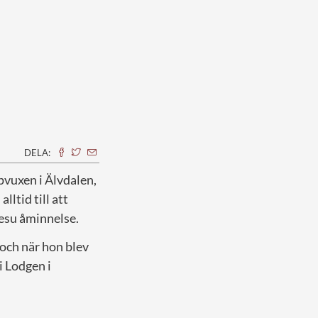
DELA:
pvuxen i Älvdalen,
ltid till att
 Jesu åminnelse.
n och när hon blev
i Lodgen i