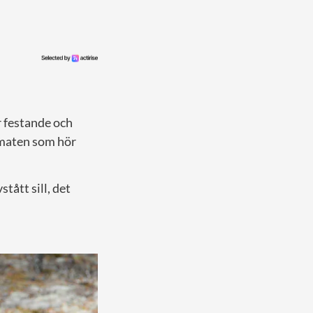
r festande och
 maten som hör
tått sill, det