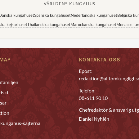
VÄRLDENS KUNGAHUS
Danska kungahuset
Spanska kungahuset
Nederländska kungahuset
Belgiska ku
ska kejsarhuset
Thailändska kungahuset
Marockanska kungahuset
Monacos fur
EMAP
KONTAKTA OSS
Epost:
redaktion@alltomkungligt.s
familjen
Telefon:
dskt
08-611 90 10
sar
Chefredaktör & ansvarig utg
tion
Daniel Nyhlén
 kungahus-sajterna