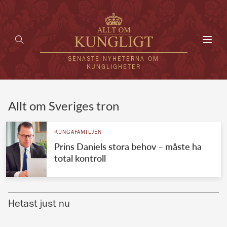
Toggl
navig
SENASTE NYHETERNA OM
KUNGLIGHETER
HEM
Allt om Sveriges tron
KUNGAFAMILJEN
KUNGAFAMILJEN
Prins Daniels stora behov – måste ha
UTLÄNDSKT
total kontroll
KÄNDISAR
VÄRLDENS KUNGAHUS
Hetast just nu
Svenska kungahuset
REDAKTION
Brittiska kungahuset