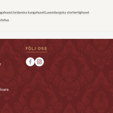
ngahuset
Jordanska kungahuset
Luxemburgska storhertighuset
stehus
FÖLJ OSS
e
ivare