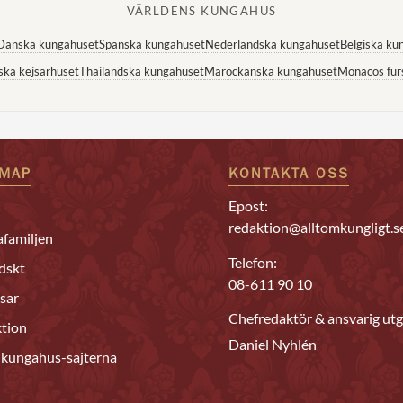
VÄRLDENS KUNGAHUS
Danska kungahuset
Spanska kungahuset
Nederländska kungahuset
Belgiska ku
ska kejsarhuset
Thailändska kungahuset
Marockanska kungahuset
Monacos fur
EMAP
KONTAKTA OSS
Epost:
redaktion@alltomkungligt.s
familjen
Telefon:
dskt
08-611 90 10
sar
Chefredaktör & ansvarig utg
tion
Daniel Nyhlén
 kungahus-sajterna