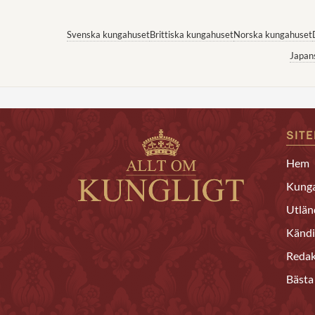
Svenska kungahuset
Brittiska kungahuset
Norska kungahuset
Japan
SIT
Hem
Kunga
Utlän
Kändi
Redak
Bästa