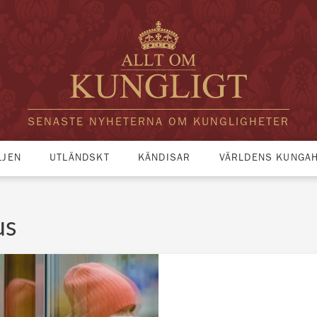
SENASTE NYHETERNA OM KUNGLIGHETER
LJEN
UTLÄNDSKT
KÄNDISAR
VÄRLDENS KUNGA
us