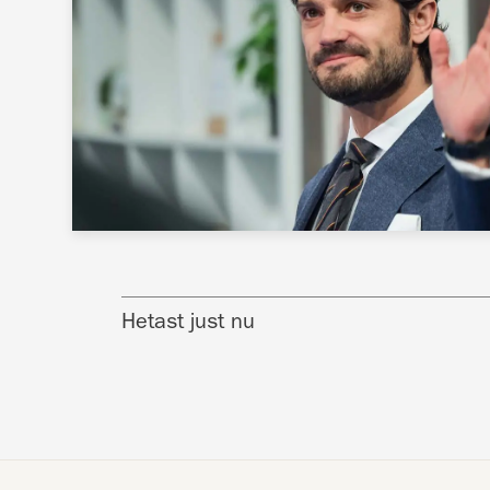
Hetast just nu