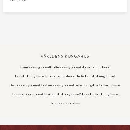
VÄRLDENS KUNGAHUS
Svenska kungahuset
Brittiska kungahuset
Norska kungahuset
Danska kungahuset
Spanska kungahuset
Nederländska kungahuset
Belgiska kungahuset
Jordanska kungahuset
Luxemburgska storhertighuset
Japanska kejsarhuset
Thailändska kungahuset
Marockanska kungahuset
Monacos furstehus