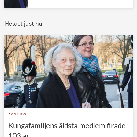
Norska kungahuset
Danska kungahuset
Hetast just nu
Spanska kungahuset
Nederländska kungahuset
Belgiska kungahuset
Jordanska kungahuset
Luxemburgska storhertighuset
Japanska kejsarhuset
Thailändska kungahuset
Marockanska kungahuset
KÄNDISAR
Monacos furstehus
Kungafamiljens äldsta medlem firade
103 år