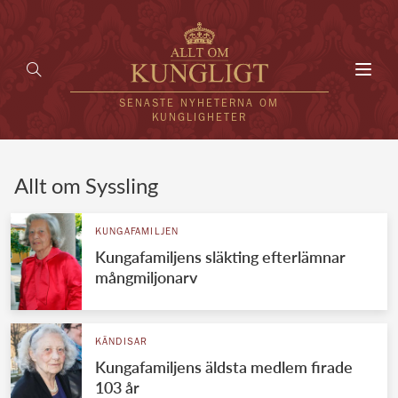
Toggl
navig
SENASTE NYHETERNA OM
KUNGLIGHETER
HEM
Allt om Syssling
KUNGAFAMILJEN
KUNGAFAMILJEN
Kungafamiljens släkting efterlämnar
UTLÄNDSKT
mångmiljonarv
KÄNDISAR
VÄRLDENS KUNGAHUS
KÄNDISAR
Kungafamiljens äldsta medlem firade
Svenska kungahuset
REDAKTION
103 år
Brittiska kungahuset