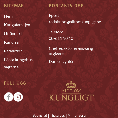
SITEMAP
KONTAKTA OSS
Epost:
Hem
redaktion@alltomkungligt.se
Kungafamiljen
Telefon:
Utländskt
08-611 90 10
Kändisar
Chefredaktör & ansvarig
Redaktion
utgivare
Bästa kungahus-
Daniel Nyhlén
sajterna
FÖLJ OSS
|
|
Sponsrat
Tipsa oss
Annonsera