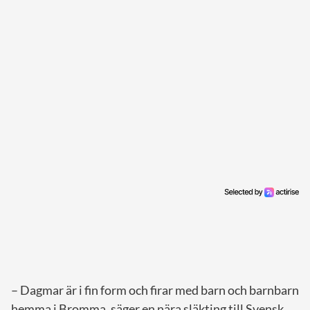
– Dagmar är i fin form och firar med barn och barnbarn
hemma i Bromma, säger en nära släkting till Svensk