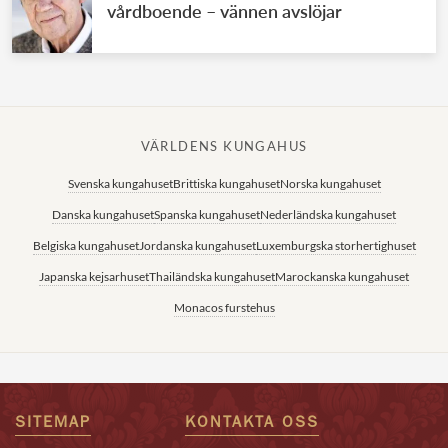
vårdboende – vännen avslöjar
VÄRLDENS KUNGAHUS
Svenska kungahuset
Brittiska kungahuset
Norska kungahuset
Danska kungahuset
Spanska kungahuset
Nederländska kungahuset
Belgiska kungahuset
Jordanska kungahuset
Luxemburgska storhertighuset
Japanska kejsarhuset
Thailändska kungahuset
Marockanska kungahuset
Monacos furstehus
SITEMAP
KONTAKTA OSS