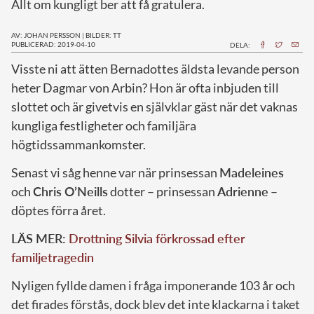
Allt om kungligt ber att få gratulera.
AV: JOHAN PERSSON
|
BILDER: TT
PUBLICERAD: 2019-04-10
DELA:
V
isste ni att ätten Bernadottes äldsta levande person
heter Dagmar von Arbin? Hon är ofta inbjuden till
slottet och är givetvis en självklar gäst när det vaknas
kungliga festligheter och familjära
högtidssammankomster.
Senast vi såg henne var när prinsessan
Madeleines
och
Chris O’Neills
dotter – prinsessan
Adrienne
–
döptes förra året.
LÄS MER:
Drottning Silvia förkrossad efter
familjetragedin
Nyligen fyllde damen i fråga imponerande 103 år och
det firades förstås, dock blev det inte klackarna i taket