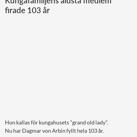
Kungafamiljens äldsta medlem
firade 103 år
Norska kungahuset
Danska kungahuset
Spanska kungahuset
Nederländska kungahuset
Belgiska kungahuset
Jordanska kungahuset
Luxemburgska storhertighuset
Japanska kejsarhuset
Thailändska kungahuset
Marockanska kungahuset
Monacos furstehus
Hon kallas för kungahusets ”grand old lady”.
Nu har Dagmar von Arbin fyllt hela 103 år.