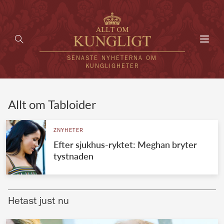
Toggl
navig
SENASTE NYHETERNA OM
KUNGLIGHETER
HEM
Allt om Tabloider
KUNGAFAMILJEN
ZNYHETER
Efter sjukhus-ryktet: Meghan bryter
UTLÄNDSKT
tystnaden
KÄNDISAR
VÄRLDENS KUNGAHUS
Hetast just nu
Svenska kungahuset
REDAKTION
Brittiska kungahuset