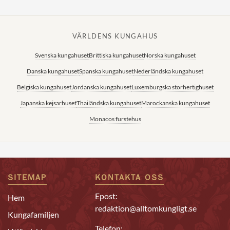
VÄRLDENS KUNGAHUS
Svenska kungahuset
Brittiska kungahuset
Norska kungahuset
Danska kungahuset
Spanska kungahuset
Nederländska kungahuset
Belgiska kungahuset
Jordanska kungahuset
Luxemburgska storhertighuset
Japanska kejsarhuset
Thailändska kungahuset
Marockanska kungahuset
Monacos furstehus
SITEMAP
KONTAKTA OSS
Epost:
Hem
redaktion@alltomkungligt.se
Kungafamiljen
Telefon: