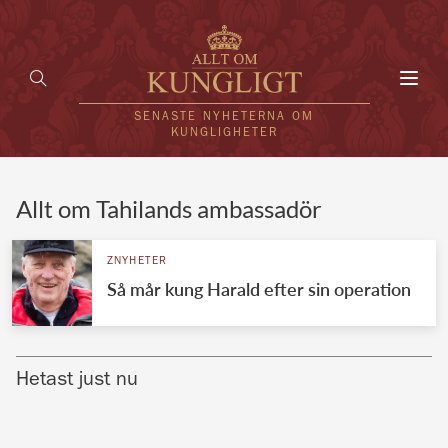
Toggl
navig
SENASTE NYHETERNA OM
KUNGLIGHETER
HEM
Allt om Tahilands ambassadör
KUNGAFAMILJEN
ZNYHETER
Så mår kung Harald efter sin operation
UTLÄNDSKT
KÄNDISAR
Hetast just nu
VÄRLDENS KUNGAHUS
Svenska kungahuset
REDAKTION
Brittiska kungahuset