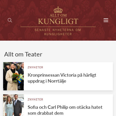
Toggl
navig
SENASTE NYHETERNA OM
KUNGLIGHETER
HEM
Allt om Teater
KUNGAFAMILJEN
ZNYHETER
Kronprinsessan Victoria på härligt
UTLÄNDSKT
uppdrag i Norrtälje
KÄNDISAR
VÄRLDENS KUNGAHUS
ZNYHETER
Sofia och Carl Philip om otäcka hatet
Svenska kungahuset
REDAKTION
som drabbat dem
Brittiska kungahuset