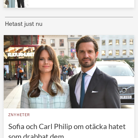
Norska kungahuset
Danska kungahuset
Hetast just nu
Spanska kungahuset
Nederländska kungahuset
Belgiska kungahuset
Jordanska kungahuset
Luxemburgska storhertighuset
Japanska kejsarhuset
Thailändska kungahuset
Marockanska kungahuset
ZNYHETER
Monacos furstehus
Sofia och Carl Philip om otäcka hatet
som drabbat dem