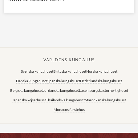
VÄRLDENS KUNGAHUS
Svenska kungahuset
Brittiska kungahuset
Norska kungahuset
Danska kungahuset
Spanska kungahuset
Nederländska kungahuset
Belgiska kungahuset
Jordanska kungahuset
Luxemburgska storhertighuset
Japanska kejsarhuset
Thailändska kungahuset
Marockanska kungahuset
Monacos furstehus