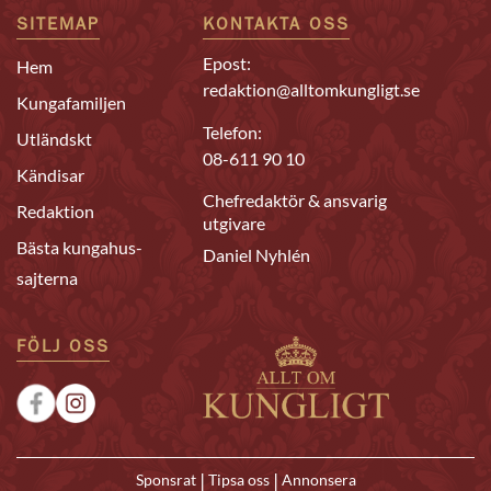
SITEMAP
KONTAKTA OSS
Epost:
Hem
redaktion@alltomkungligt.se
Kungafamiljen
Telefon:
Utländskt
08-611 90 10
Kändisar
Chefredaktör & ansvarig
Redaktion
utgivare
Bästa kungahus-
Daniel Nyhlén
sajterna
FÖLJ OSS
|
|
Sponsrat
Tipsa oss
Annonsera