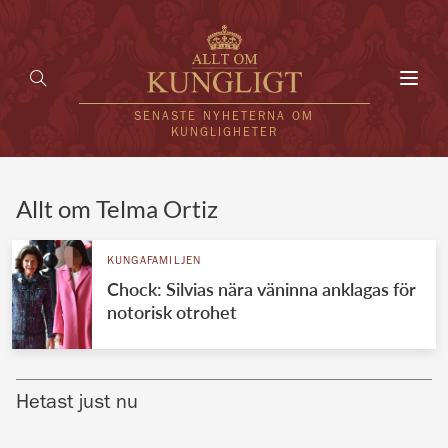
Toggl
navig
SENASTE NYHETERNA OM
KUNGLIGHETER
HEM
Allt om Telma Ortiz
KUNGAFAMILJEN
KUNGAFAMILJEN
Chock: Silvias nära väninna anklagas för
UTLÄNDSKT
notorisk otrohet
KÄNDISAR
VÄRLDENS KUNGAHUS
Hetast just nu
Svenska kungahuset
REDAKTION
Brittiska kungahuset