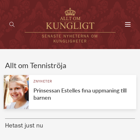
Toggl
navig
SENASTE NYHETERNA OM
KUNGLIGHETER
HEM
Allt om Tenniströja
KUNGAFAMILJEN
ZNYHETER
Prinsessan Estelles fina uppmaning till
UTLÄNDSKT
barnen
KÄNDISAR
VÄRLDENS KUNGAHUS
Hetast just nu
Svenska kungahuset
REDAKTION
Brittiska kungahuset