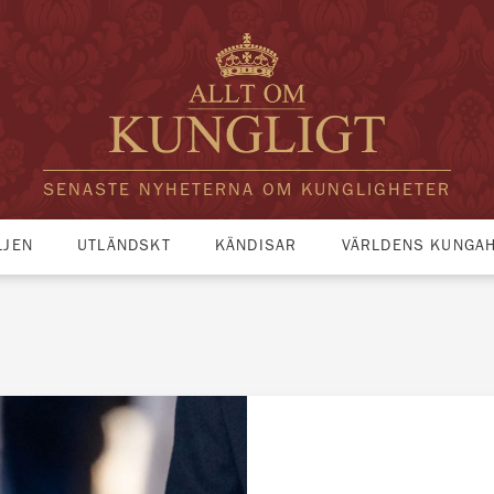
SENASTE NYHETERNA OM KUNGLIGHETER
LJEN
UTLÄNDSKT
KÄNDISAR
VÄRLDENS KUNGA