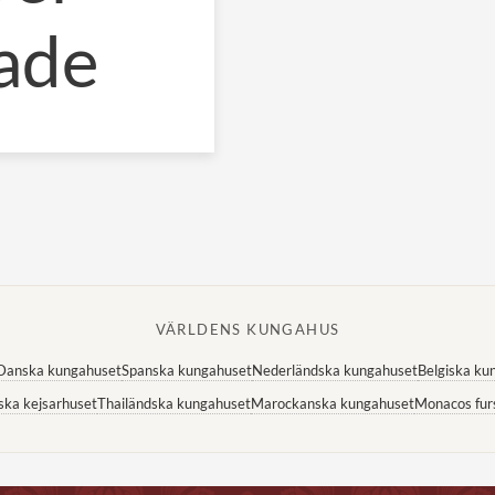
rade
VÄRLDENS KUNGAHUS
Danska kungahuset
Spanska kungahuset
Nederländska kungahuset
Belgiska ku
ska kejsarhuset
Thailändska kungahuset
Marockanska kungahuset
Monacos fur