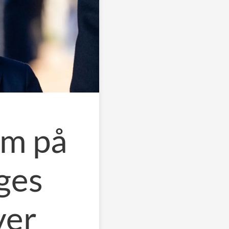
rm på
ges
ver