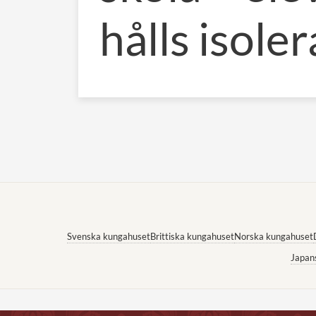
hålls isole
Svenska kungahuset
Brittiska kungahuset
Norska kungahuset
Japan