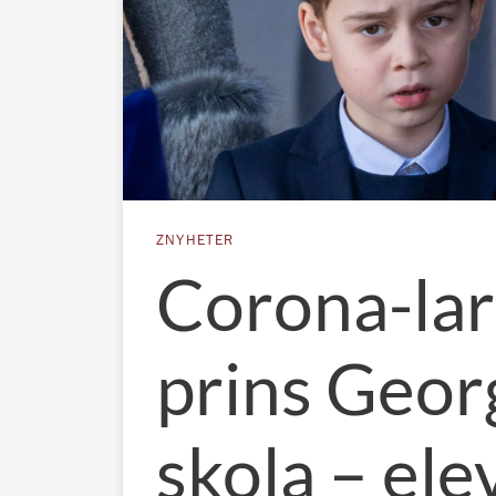
ZNYHETER
Corona-la
prins Geor
skola – ele