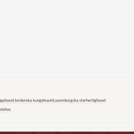
ngahuset
Jordanska kungahuset
Luxemburgska storhertighuset
stehus