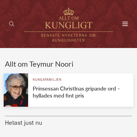
Toggl
navig
SENASTE NYHETERNA OM
KUNGLIGHETER
HEM
Allt om Teymur Noori
KUNGAFAMILJEN
KUNGAFAMILJEN
Prinsessan Christinas gripande ord –
UTLÄNDSKT
hyllades med fint pris
KÄNDISAR
VÄRLDENS KUNGAHUS
Hetast just nu
Svenska kungahuset
REDAKTION
Brittiska kungahuset