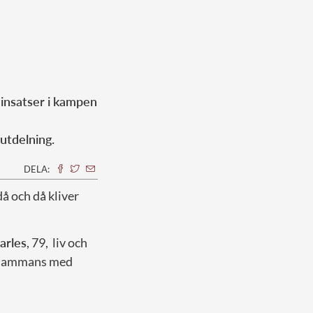
insatser i kampen
isutdelning.
DELA:
 då och då kliver
arles
, 79, liv och
llsammans med