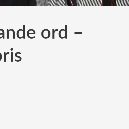
pande ord –
ris