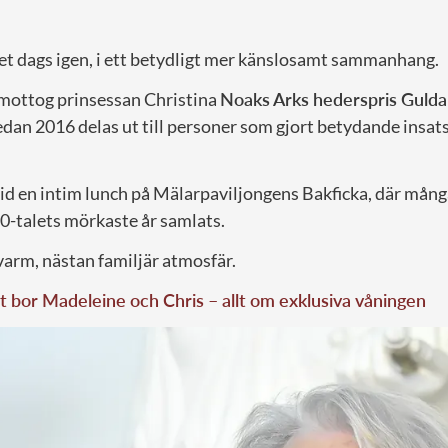
det dags igen, i ett betydligt mer känslosamt sammanhang.
ottog prinsessan Christina
Noaks Arks hederspris Guld
dan 2016 delas ut till personer som gjort betydande insat
id en intim lunch på Mälarpaviljongens Bakficka, där mång
0-talets mörkaste år samlats.
varm, nästan familjär atmosfär.
gt bor Madeleine och Chris – allt om exklusiva våningen