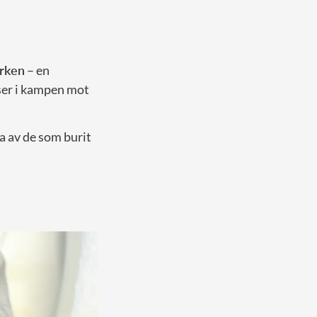
arken
– en
ser i kampen mot
a av de som burit