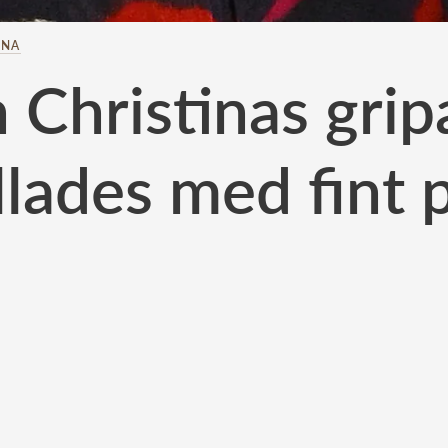
INA
 Christinas gri
llades med fint p