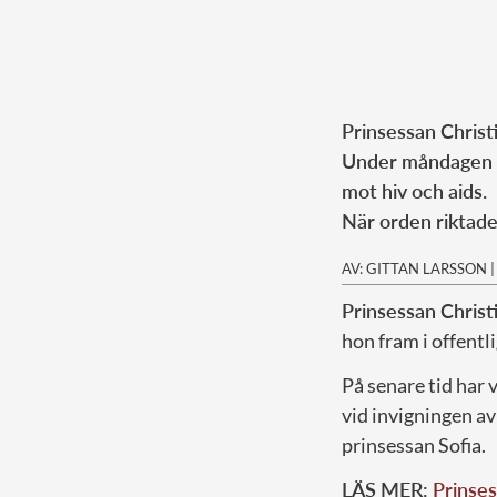
Prinsessan Christi
Under måndagen h
mot hiv och aids.
När orden riktades
AV: GITTAN LARSSON
Prinsessan Christ
hon fram i offentli
På senare tid har 
vid invigningen a
prinsessan Sofia.
LÄS MER:
Prinses