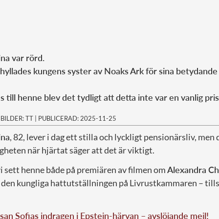
na var rörd.
yllades kungens syster av Noaks Ark för sina betydande 
 till henne blev det tydligt att detta inte var en vanlig pr
|
BILDER: TT
|
PUBLICERAD: 2025-11-25
ina
, 82, lever i dag ett stilla och lyckligt pensionärsliv, men
gheten när hjärtat säger att det är viktigt.
vi sett henne både på premiären av filmen om
Alexandra Ch
v den kungliga hattutställningen på Livrustkammaren – ti
san Sofias indragen i Epstein-härvan – avslöjande mejl!