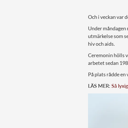
Och i veckan var 
Under måndagen m
utmärkelse som se
hiv och aids.
Ceremonin hölls v
arbetet sedan 198
På plats rådde en 
LÄS MER:
Så lyxi