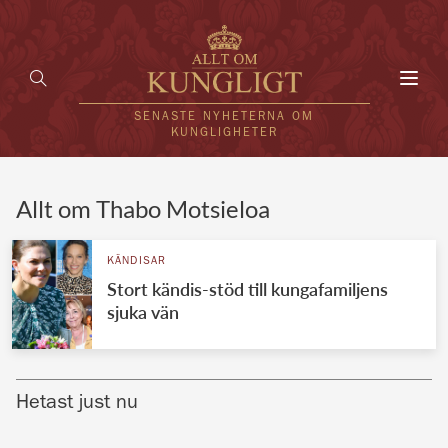
Toggl
navig
SENASTE NYHETERNA OM
KUNGLIGHETER
HEM
Allt om Thabo Motsieloa
KUNGAFAMILJEN
KÄNDISAR
Stort kändis-stöd till kungafamiljens
UTLÄNDSKT
sjuka vän
KÄNDISAR
VÄRLDENS KUNGAHUS
Hetast just nu
Svenska kungahuset
REDAKTION
Brittiska kungahuset