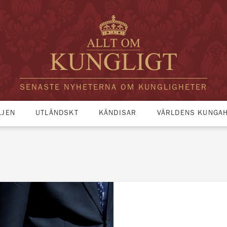
SENASTE NYHETERNA OM KUNGLIGHETER
LJEN
UTLÄNDSKT
KÄNDISAR
VÄRLDENS KUNGA