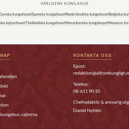
VÄRLDENS KUNGAHUS
Danska kungahuset
Spanska kungahuset
Nederländska kungahuset
Belgiska ku
ska kejsarhuset
Thailändska kungahuset
Marockanska kungahuset
Monacos fur
EMAP
KONTAKTA OSS
Epost:
redaktion@alltomkungligt.s
familjen
Telefon:
dskt
08-611 90 10
sar
Chefredaktör & ansvarig utg
tion
Daniel Nyhlén
 kungahus-sajterna