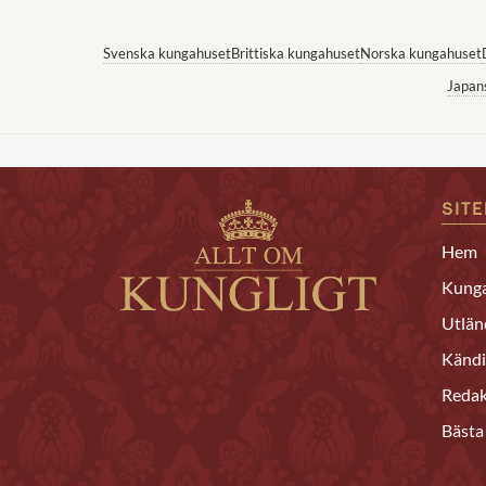
Svenska kungahuset
Brittiska kungahuset
Norska kungahuset
Japan
SIT
Hem
Kunga
Utlän
Kändi
Redak
Bästa