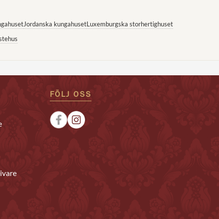
ngahuset
Jordanska kungahuset
Luxemburgska storhertighuset
stehus
FÖLJ OSS
e
ivare