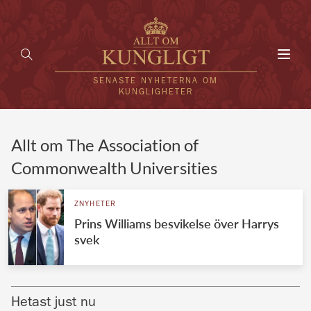
Toggl
navig
SENASTE NYHETERNA OM
KUNGLIGHETER
HEM
Allt om The Association of
Commonwealth Universities
KUNGAFAMILJEN
UTLÄNDSKT
ZNYHETER
Prins Williams besvikelse över Harrys
KÄNDISAR
svek
VÄRLDENS KUNGAHUS
Svenska kungahuset
REDAKTION
Hetast just nu
Brittiska kungahuset