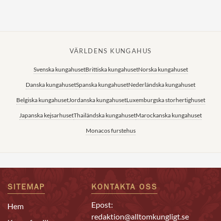
VÄRLDENS KUNGAHUS
Svenska kungahuset
Brittiska kungahuset
Norska kungahuset
Danska kungahuset
Spanska kungahuset
Nederländska kungahuset
Belgiska kungahuset
Jordanska kungahuset
Luxemburgska storhertighuset
Japanska kejsarhuset
Thailändska kungahuset
Marockanska kungahuset
Monacos furstehus
SITEMAP
KONTAKTA OSS
Epost:
Hem
redaktion@alltomkungligt.se