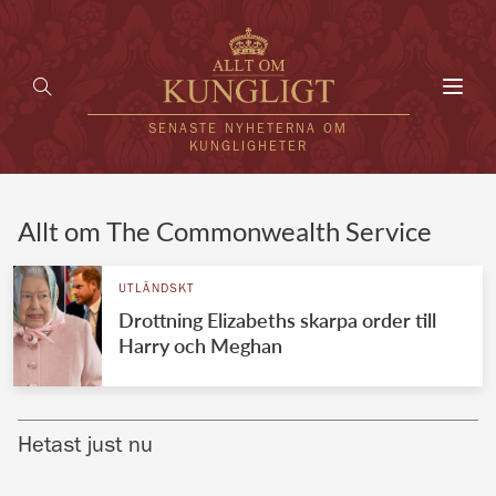
Toggl
navig
SENASTE NYHETERNA OM
KUNGLIGHETER
HEM
Allt om The Commonwealth Service
KUNGAFAMILJEN
UTLÄNDSKT
Drottning Elizabeths skarpa order till
UTLÄNDSKT
Harry och Meghan
KÄNDISAR
VÄRLDENS KUNGAHUS
Hetast just nu
Svenska kungahuset
REDAKTION
Brittiska kungahuset