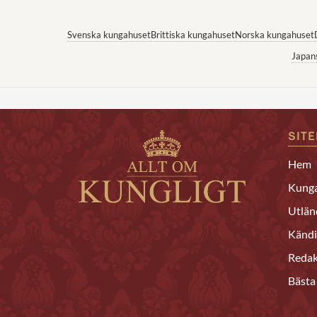
Svenska kungahuset
Brittiska kungahuset
Norska kungahuset
Japan
SIT
Hem
Kunga
Utlän
Kändi
Redak
Bästa