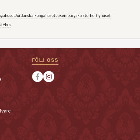
ngahuset
Jordanska kungahuset
Luxemburgska storhertighuset
stehus
FÖLJ OSS
e
ivare