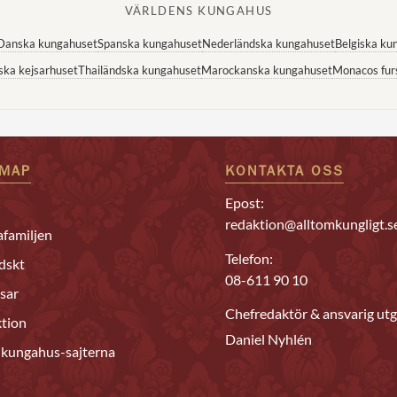
VÄRLDENS KUNGAHUS
Danska kungahuset
Spanska kungahuset
Nederländska kungahuset
Belgiska ku
ska kejsarhuset
Thailändska kungahuset
Marockanska kungahuset
Monacos fur
EMAP
KONTAKTA OSS
Epost:
redaktion@alltomkungligt.s
familjen
Telefon:
dskt
08-611 90 10
sar
Chefredaktör & ansvarig utg
tion
Daniel Nyhlén
 kungahus-sajterna