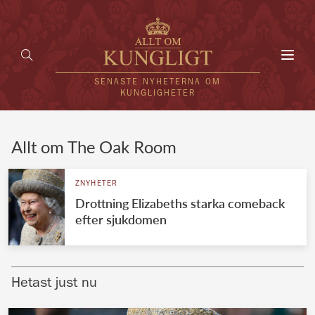
Toggl
navig
SENASTE NYHETERNA OM
KUNGLIGHETER
HEM
Allt om The Oak Room
KUNGAFAMILJEN
ZNYHETER
Drottning Elizabeths starka comeback
UTLÄNDSKT
efter sjukdomen
KÄNDISAR
VÄRLDENS KUNGAHUS
Hetast just nu
Svenska kungahuset
REDAKTION
Brittiska kungahuset