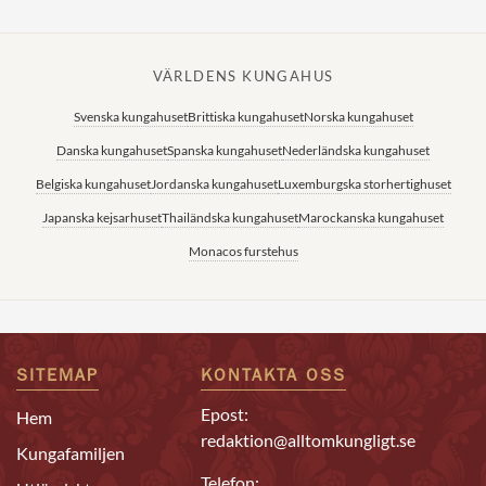
VÄRLDENS KUNGAHUS
Svenska kungahuset
Brittiska kungahuset
Norska kungahuset
Danska kungahuset
Spanska kungahuset
Nederländska kungahuset
Belgiska kungahuset
Jordanska kungahuset
Luxemburgska storhertighuset
Japanska kejsarhuset
Thailändska kungahuset
Marockanska kungahuset
Monacos furstehus
SITEMAP
KONTAKTA OSS
Epost:
Hem
redaktion@alltomkungligt.se
Kungafamiljen
Telefon: