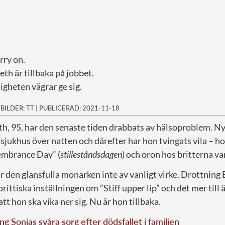
rry on.
th är tillbaka på jobbet.
gheten vägrar ge sig.
|
BILDER: TT
|
PUBLICERAD: 2021-11-18
th, 95, har den senaste tiden drabbats av hälsoproblem. Nyl
sjukhus över natten och därefter har hon tvingats vila – h
embrance Day” (
stilleståndsdagen
) och oron hos britterna var
 den glansfulla monarken inte av vanligt virke. Drottning 
rittiska inställningen om ”Stiff upper lip” och det mer till ä
tt hon ska vika ner sig. Nu är hon tillbaka.
ng Sonjas svåra sorg efter dödsfallet i familjen