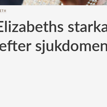
BETH
Elizabeths star
efter sjukdome