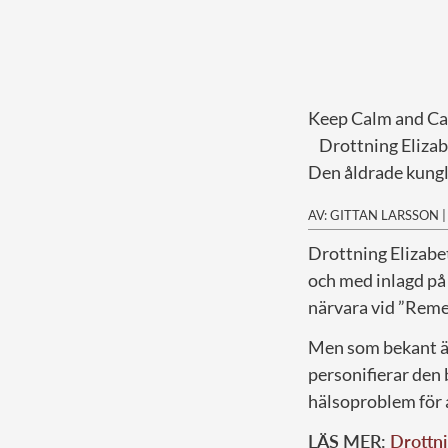
Keep Calm and Ca
Drottning Elizabe
Den åldrade kungli
AV: GITTAN LARSSON
D
rottning Elizabe
och med inlagd på 
närvara vid ”Rem
Men som bekant är
personifierar den b
hälsoproblem för a
LÄS MER:
Drottni