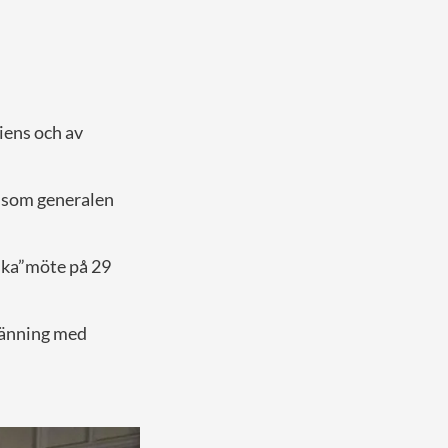
iens och av
, som generalen
iska”möte på 29
klänning med