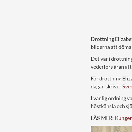
Drottning Elizabe
bilderna att döma 
Det var i drottni
vederfors äran att
För drottning Eli
dagar, skriver
Sve
I vanlig ordning v
höstkänsla och sjä
LÄS MER:
Kungen 