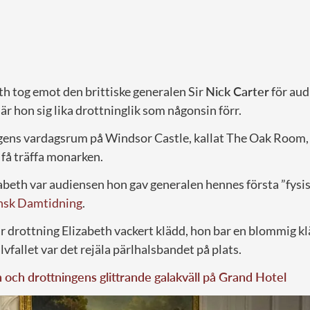
th tog emot den brittiske generalen Sir
Nick Carter
för aud
är hon sig lika drottninglik som någonsin förr.
ngens vardagsrum på Windsor Castle, kallat The Oak Room
 få träffa monarken.
zabeth var audiensen hon gav generalen hennes första ”fys
nsk Damtidning
.
ar drottning Elizabeth vackert klädd, hon bar en blommig 
lvfallet var det rejäla pärlhalsbandet på plats.
och drottningens glittrande galakväll på Grand Hotel