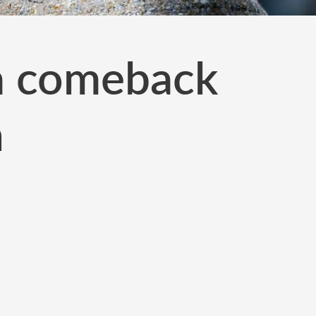
ka comeback
n