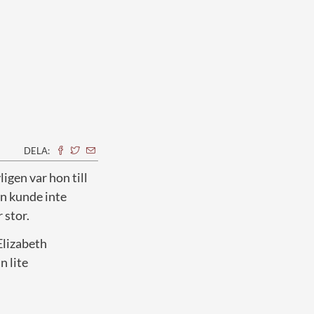
DELA:
igen var hon till
on kunde inte
 stor.
Elizabeth
n lite