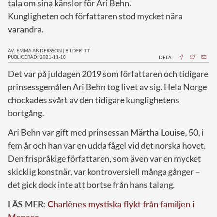
tala om sina känslor för Ari Behn.
Kungligheten och författaren stod mycket nära
varandra.
AV: EMMA ANDERSSON
|
BILDER: TT
PUBLICERAD: 2021-11-18
DELA:
D
et var på juldagen 2019 som författaren och tidigare
prinsessgemålen Ari Behn tog livet av sig. Hela Norge
chockades svårt av den tidigare kunglighetens
bortgång.
Ari Behn var gift med prinsessan
Märtha Louise
, 50, i
fem år och han var en udda fågel vid det norska hovet.
Den frispråkige författaren, som även var en mycket
skicklig konstnär, var kontroversiell många gånger –
det gick dock inte att bortse från hans talang.
LÄS MER:
Charlènes mystiska flykt från familjen i
Monaco