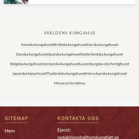
VÄRLDENS KUNGAHUS
Svenska kungahuset
Brittiska kungahuset
Norska kungahuset
Danska kungahuset
Spanska kungahuset
Nederländska kungahuset
Belgiska kungahuset
Jordanska kungahuset
Luxemburgska storhertighuset
Japanska kejsarhuset
Thailändska kungahuset
Marockanska kungahuset
Monacos furstehus
SITEMAP
KONTAKTA OSS
Epost:
Hem
redaktion@alltomkungligt.se