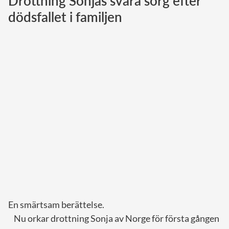
Drottning Sonjas svåra sorg efter
dödsfallet i familjen
Norska kungahuset
Danska kungahuset
Spanska kungahuset
Nederländska kungahuset
Belgiska kungahuset
Jordanska kungahuset
Luxemburgska storhertighuset
Japanska kejsarhuset
Thailändska kungahuset
Marockanska kungahuset
Monacos furstehus
En smärtsam berättelse.
Nu orkar drottning Sonja av Norge för första gången