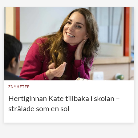
Norska kungahuset
Danska kungahuset
Spanska kungahuset
Nederländska kungahuset
Belgiska kungahuset
Jordanska kungahuset
Luxemburgska storhertighuset
Japanska kejsarhuset
ZNYHETER
Hertiginnan Kate tillbaka i skolan –
Thailändska kungahuset
strålade som en sol
Marockanska kungahuset
Monacos furstehus