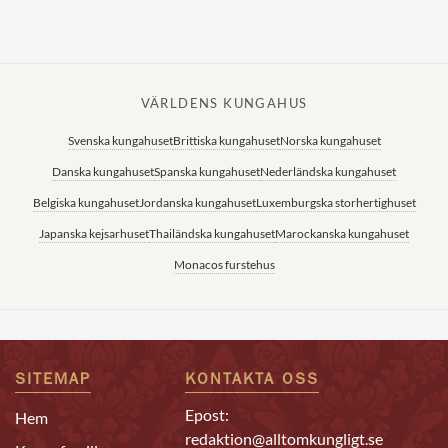
VÄRLDENS KUNGAHUS
Svenska kungahuset
Brittiska kungahuset
Norska kungahuset
Danska kungahuset
Spanska kungahuset
Nederländska kungahuset
Belgiska kungahuset
Jordanska kungahuset
Luxemburgska storhertighuset
Japanska kejsarhuset
Thailändska kungahuset
Marockanska kungahuset
Monacos furstehus
SITEMAP
KONTAKTA OSS
Epost:
Hem
redaktion@alltomkungligt.se