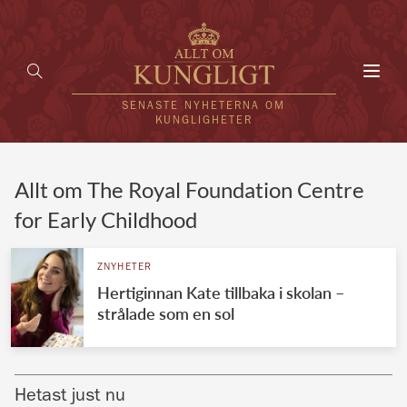
Toggl
navig
SENASTE NYHETERNA OM
KUNGLIGHETER
HEM
Allt om The Royal Foundation Centre
for Early Childhood
KUNGAFAMILJEN
UTLÄNDSKT
ZNYHETER
Hertiginnan Kate tillbaka i skolan –
KÄNDISAR
strålade som en sol
VÄRLDENS KUNGAHUS
Svenska kungahuset
REDAKTION
Hetast just nu
Brittiska kungahuset