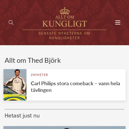
Toggl
navig
SENASTE NYHETERNA OM
KUNGLIGHETER
HEM
Allt om Thed Björk
KUNGAFAMILJEN
ZNYHETER
Carl Philips stora comeback – vann hela
UTLÄNDSKT
tävlingen
KÄNDISAR
VÄRLDENS KUNGAHUS
Hetast just nu
Svenska kungahuset
REDAKTION
Brittiska kungahuset