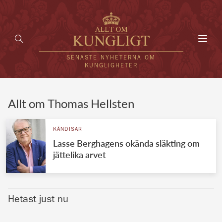
Toggl
navig
SENASTE NYHETERNA OM
KUNGLIGHETER
HEM
Allt om Thomas Hellsten
KUNGAFAMILJEN
KÄNDISAR
Lasse Berghagens okända släkting om
UTLÄNDSKT
jättelika arvet
KÄNDISAR
VÄRLDENS KUNGAHUS
Hetast just nu
Svenska kungahuset
REDAKTION
Brittiska kungahuset