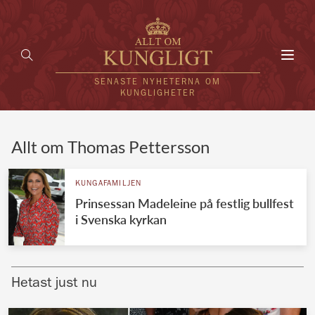
Toggl
navig
SENASTE NYHETERNA OM
KUNGLIGHETER
HEM
Allt om Thomas Pettersson
KUNGAFAMILJEN
KUNGAFAMILJEN
Prinsessan Madeleine på festlig bullfest
UTLÄNDSKT
i Svenska kyrkan
KÄNDISAR
VÄRLDENS KUNGAHUS
Hetast just nu
Svenska kungahuset
REDAKTION
Brittiska kungahuset