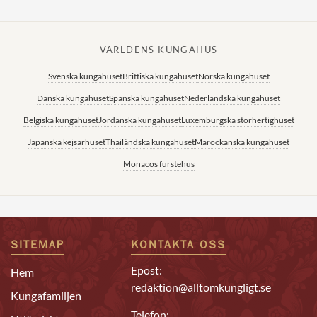
VÄRLDENS KUNGAHUS
Svenska kungahuset
Brittiska kungahuset
Norska kungahuset
Danska kungahuset
Spanska kungahuset
Nederländska kungahuset
Belgiska kungahuset
Jordanska kungahuset
Luxemburgska storhertighuset
Japanska kejsarhuset
Thailändska kungahuset
Marockanska kungahuset
Monacos furstehus
SITEMAP
KONTAKTA OSS
Epost:
Hem
redaktion@alltomkungligt.se
Kungafamiljen
Telefon: