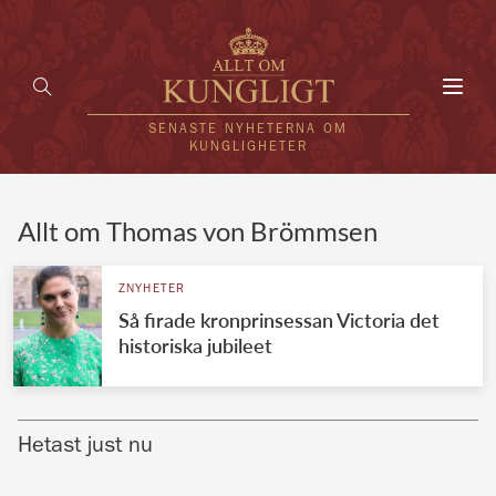
Toggl
navig
SENASTE NYHETERNA OM
KUNGLIGHETER
HEM
Allt om Thomas von Brömmsen
KUNGAFAMILJEN
ZNYHETER
Så firade kronprinsessan Victoria det
UTLÄNDSKT
historiska jubileet
KÄNDISAR
VÄRLDENS KUNGAHUS
Hetast just nu
Svenska kungahuset
REDAKTION
Brittiska kungahuset