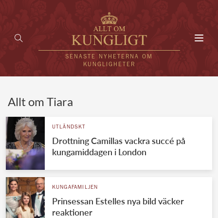
Toggl
navig
SENASTE NYHETERNA OM
KUNGLIGHETER
HEM
Allt om Tiara
KUNGAFAMILJEN
UTLÄNDSKT
Drottning Camillas vackra succé på
UTLÄNDSKT
kungamiddagen i London
KÄNDISAR
VÄRLDENS KUNGAHUS
KUNGAFAMILJEN
Prinsessan Estelles nya bild väcker
Svenska kungahuset
REDAKTION
reaktioner
Brittiska kungahuset