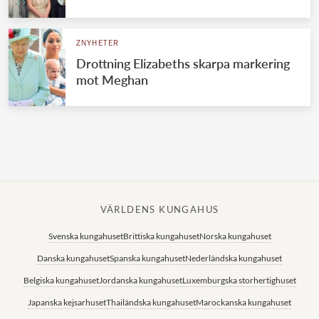
Norska kungahuset
ZNYHETER
Danska kungahuset
Drottning Elizabeths skarpa markering
Spanska kungahuset
mot Meghan
Nederländska kungahuset
Belgiska kungahuset
Jordanska kungahuset
Luxemburgska storhertighuset
Japanska kejsarhuset
VÄRLDENS KUNGAHUS
Thailändska kungahuset
Svenska kungahuset
Brittiska kungahuset
Norska kungahuset
Marockanska kungahuset
Danska kungahuset
Spanska kungahuset
Nederländska kungahuset
Monacos furstehus
Belgiska kungahuset
Jordanska kungahuset
Luxemburgska storhertighuset
Japanska kejsarhuset
Thailändska kungahuset
Marockanska kungahuset