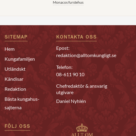
Monacos furstehus
SITEMAP
KONTAKTA OSS
Epost:
Hem
redaktion@alltomkungligt.se
Kungafamiljen
Telefon:
Utländskt
08-611 90 10
Kändisar
Chefredaktör & ansvarig
Redaktion
utgivare
Bästa kungahus-
Daniel Nyhlén
sajterna
FÖLJ OSS