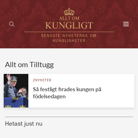
Toggl
navig
SENASTE NYHETERNA OM
KUNGLIGHETER
HEM
Allt om Tilltugg
KUNGAFAMILJEN
ZNYHETER
Så festligt firades kungen på
UTLÄNDSKT
födelsedagen
KÄNDISAR
VÄRLDENS KUNGAHUS
Hetast just nu
Svenska kungahuset
REDAKTION
Brittiska kungahuset