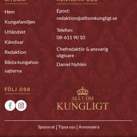
SITEMAP
KONTAKTA OSS
Epost:
Hem
redaktion@alltomkungligt.se
Kungafamiljen
Telefon:
Utländskt
08-611 90 10
Kändisar
Chefredaktör & ansvarig
Redaktion
utgivare
Bästa kungahus-
Daniel Nyhlén
sajterna
FÖLJ OSS
|
|
Sponsrat
Tipsa oss
Annonsera