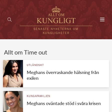
Toggl
navig
SENASTE NYHETERNA OM
KUNGLIGHETER
HEM
Allt om Time out
KUNGAFAMILJEN
UTLÄNDSKT
Meghans överraskande hälsning från
UTLÄNDSKT
exilen
KÄNDISAR
VÄRLDENS KUNGAHUS
KUNGAFAMILJEN
Meghans oväntade stöd i svåra krisen
Svenska kungahuset
REDAKTION
Brittiska kungahuset