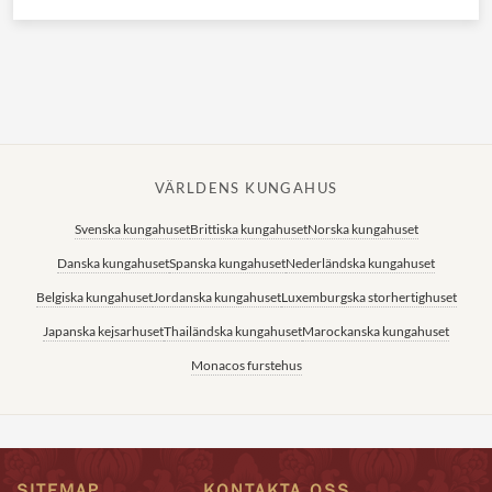
VÄRLDENS KUNGAHUS
Svenska kungahuset
Brittiska kungahuset
Norska kungahuset
Danska kungahuset
Spanska kungahuset
Nederländska kungahuset
Belgiska kungahuset
Jordanska kungahuset
Luxemburgska storhertighuset
Japanska kejsarhuset
Thailändska kungahuset
Marockanska kungahuset
Monacos furstehus