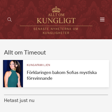
Toggl
navig
SENASTE NYHETERNA OM
KUNGLIGHETER
HEM
Allt om Timeout
KUNGAFAMILJEN
KUNGAFAMILJEN
Förklaringen bakom Sofias mystiska
UTLÄNDSKT
försvinnande
KÄNDISAR
VÄRLDENS KUNGAHUS
Hetast just nu
Svenska kungahuset
REDAKTION
Brittiska kungahuset