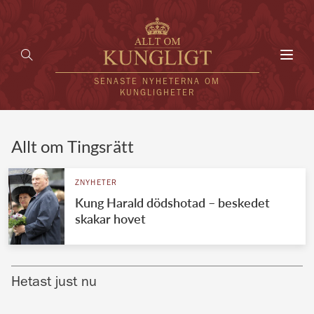
Toggl
navig
SENASTE NYHETERNA OM
KUNGLIGHETER
HEM
Allt om Tingsrätt
KUNGAFAMILJEN
ZNYHETER
Kung Harald dödshotad – beskedet
UTLÄNDSKT
skakar hovet
KÄNDISAR
VÄRLDENS KUNGAHUS
Hetast just nu
Svenska kungahuset
REDAKTION
Brittiska kungahuset