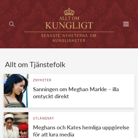
Toggl
navig
SENASTE NYHETERNA OM
KUNGLIGHETER
HEM
Allt om Tjänstefolk
KUNGAFAMILJEN
ZNYHETER
Sanningen om Meghan Markle – illa
UTLÄNDSKT
omtyckt direkt
KÄNDISAR
VÄRLDENS KUNGAHUS
UTLÄNDSKT
Meghans och Kates hemliga uppgörelse
Svenska kungahuset
REDAKTION
för att lura media
Brittiska kungahuset