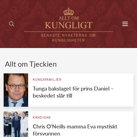
Toggl
navig
SENASTE NYHETERNA OM
KUNGLIGHETER
HEM
Allt om Tjeckien
KUNGAFAMILJEN
KUNGAFAMILJEN
Tunga bakslaget för prins Daniel –
UTLÄNDSKT
beskedet slår till
KÄNDISAR
VÄRLDENS KUNGAHUS
KÄNDISAR
Chris O'Neills mamma Eva mystiskt
Svenska kungahuset
REDAKTION
försvunnen
Brittiska kungahuset