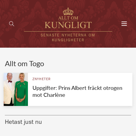
Toggl
navig
SENASTE NYHETERNA OM
KUNGLIGHETER
HEM
Allt om Togo
KUNGAFAMILJEN
ZNYHETER
Uppgifter: Prins Albert fräckt otrogen
UTLÄNDSKT
mot Charlène
KÄNDISAR
VÄRLDENS KUNGAHUS
Hetast just nu
Svenska kungahuset
REDAKTION
Brittiska kungahuset