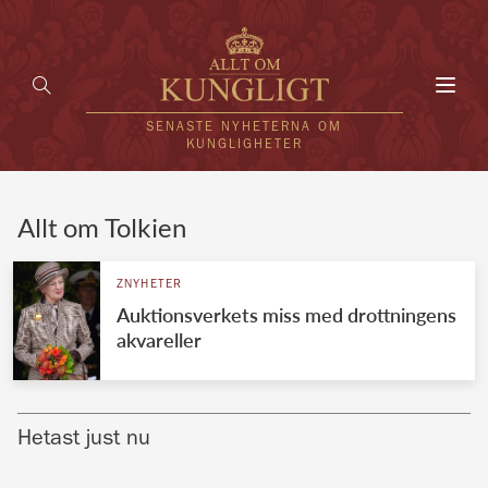
Toggl
navig
SENASTE NYHETERNA OM
KUNGLIGHETER
HEM
Allt om Tolkien
KUNGAFAMILJEN
ZNYHETER
Auktionsverkets miss med drottningens
UTLÄNDSKT
akvareller
KÄNDISAR
VÄRLDENS KUNGAHUS
Hetast just nu
Svenska kungahuset
REDAKTION
Brittiska kungahuset