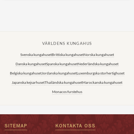
VÄRLDENS KUNGAHUS
Svenska kungahuset
Brittiska kungahuset
Norska kungahuset
Danska kungahuset
Spanska kungahuset
Nederländska kungahuset
Belgiska kungahuset
Jordanska kungahuset
Luxemburgska storhertighuset
Japanska kejsarhuset
Thailändska kungahuset
Marockanska kungahuset
Monacos furstehus
SITEMAP
KONTAKTA OSS