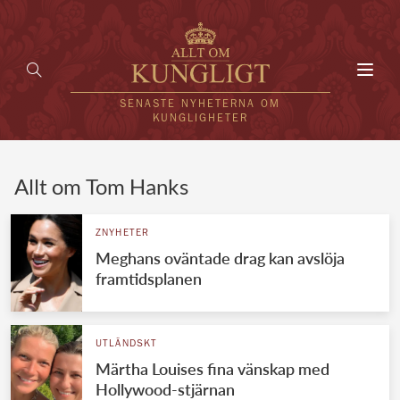
Toggl
navig
SENASTE NYHETERNA OM
KUNGLIGHETER
HEM
Allt om Tom Hanks
KUNGAFAMILJEN
ZNYHETER
Meghans oväntade drag kan avslöja
UTLÄNDSKT
framtidsplanen
KÄNDISAR
VÄRLDENS KUNGAHUS
UTLÄNDSKT
Märtha Louises fina vänskap med
Svenska kungahuset
REDAKTION
Hollywood-stjärnan
Brittiska kungahuset