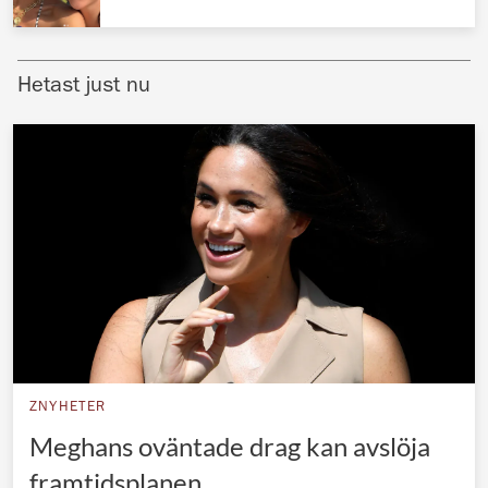
Norska kungahuset
Danska kungahuset
Hetast just nu
Spanska kungahuset
Nederländska kungahuset
Belgiska kungahuset
Jordanska kungahuset
Luxemburgska storhertighuset
Japanska kejsarhuset
Thailändska kungahuset
Marockanska kungahuset
ZNYHETER
Monacos furstehus
Meghans oväntade drag kan avslöja
framtidsplanen