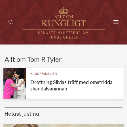
Toggl
navig
SENASTE NYHETERNA OM
KUNGLIGHETER
HEM
Allt om Tom R Tyler
KUNGAFAMILJEN
KUNGAFAMILJEN
Drottning Silvias träff med omstridda
UTLÄNDSKT
skandalväninnan
KÄNDISAR
VÄRLDENS KUNGAHUS
Hetast just nu
Svenska kungahuset
REDAKTION
Brittiska kungahuset