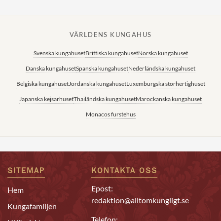
VÄRLDENS KUNGAHUS
Svenska kungahuset
Brittiska kungahuset
Norska kungahuset
Danska kungahuset
Spanska kungahuset
Nederländska kungahuset
Belgiska kungahuset
Jordanska kungahuset
Luxemburgska storhertighuset
Japanska kejsarhuset
Thailändska kungahuset
Marockanska kungahuset
Monacos furstehus
SITEMAP
KONTAKTA OSS
Epost:
Hem
redaktion@alltomkungligt.se
Kungafamiljen
Telefon: