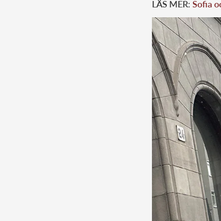
LÄS MER:
Sofia oc