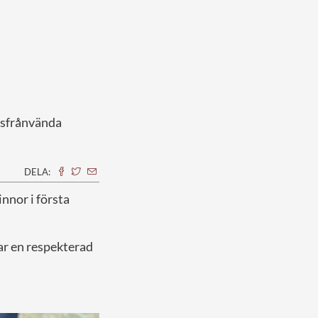
dsfrånvända
DELA:
innor i första
ar en respekterad