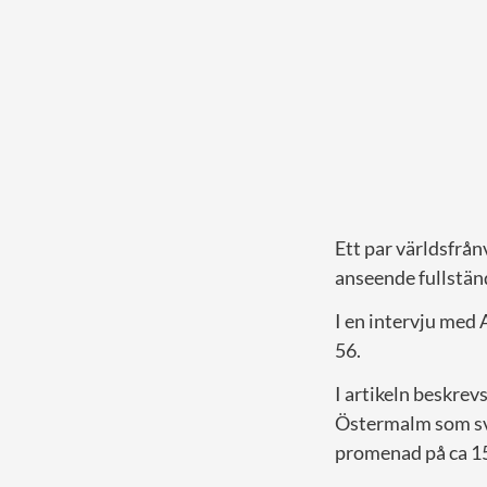
Ett par världsfrån
anseende fullstän
I en intervju med
56.
I artikeln beskre
Östermalm som svå
promenad på ca 15