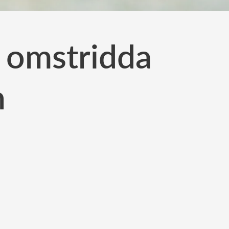
d omstridda
n