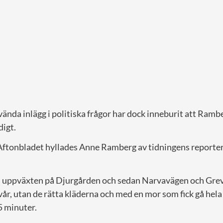
vända inlägg i politiska frågor har dock inneburit att Rambe
digt.
 Aftonbladet hyllades Anne Ramberg av tidningens reporte
vs uppväxten på Djurgården och sedan Narvavägen och Gre
r, utan de rätta kläderna och med en mor som fick gå hela 
 minuter.