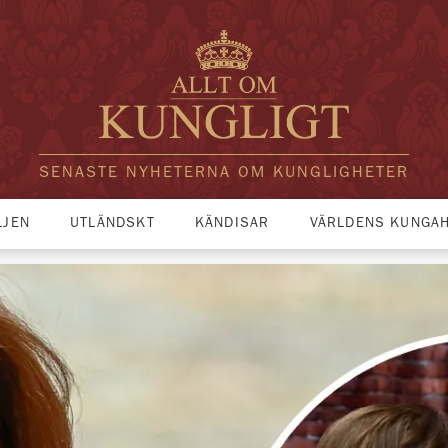
SENASTE NYHETERNA OM KUNGLIGHETER
LJEN
UTLÄNDSKT
KÄNDISAR
VÄRLDENS KUNGA