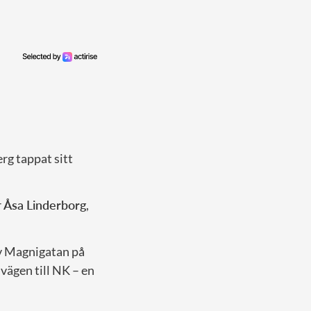
rg tappat sitt
r
Åsa Linderborg
,
v Magnigatan på
vägen till NK – en