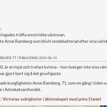
.
tvingades träffa omstridda väninnan.
e Anne Ramberg som blivit omdebatterad efter sina värl
|
BILDER: TT
|
PUBLICERAD: 2024-06-14
80, är en lojal och trofast kvinna – hon överger inte sina vän
ar gjort bort sig å det gruvligaste.
de kungligheten Anne Ramberg, 71, som en gång i tiden v
re i Advokatsamfundet.
t: Victorias svårigheter i äktenskapet med prins Daniel