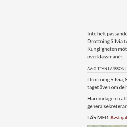
Inte helt passande
Drottning Silvia 
Kungligheten mött
överklassmanér.
AV: GITTAN LARSSON
D
rottning Silvia, 
taget även om de h
Häromdagen träffa
generalsekretera
LÄS MER:
Avslöja