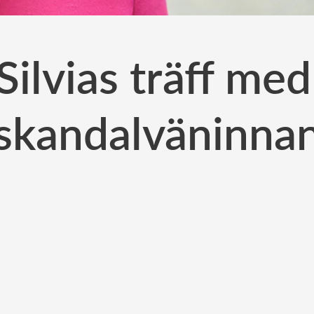
Silvias träff me
skandalväninna