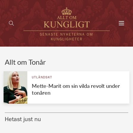
Toggl
navig
SENASTE NYHETERNA OM
KUNGLIGHETER
HEM
Allt om Tonår
KUNGAFAMILJEN
UTLÄNDSKT
Mette-Marit om sin vilda revolt under
UTLÄNDSKT
tonåren
KÄNDISAR
VÄRLDENS KUNGAHUS
Hetast just nu
Svenska kungahuset
REDAKTION
Brittiska kungahuset