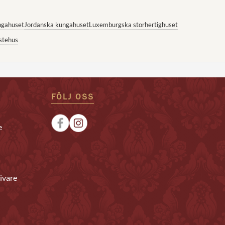
ngahuset
Jordanska kungahuset
Luxemburgska storhertighuset
stehus
FÖLJ OSS
e
ivare