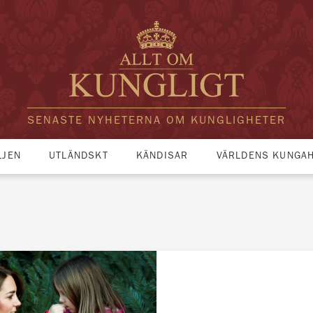
SENASTE NYHETERNA OM KUNGLIGHETER
LJEN
UTLÄNDSKT
KÄNDISAR
VÄRLDENS KUNGA