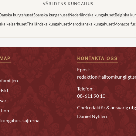
VÄRLDENS KUNGAHUS
Danska kungahuset
Spanska kungahuset
Nederländska kungahuset
Belgiska ku
ska kejsarhuset
Thailändska kungahuset
Marockanska kungahuset
Monacos fur
EMAP
KONTAKTA OSS
Epost:
redaktion@alltomkungligt.s
familjen
Telefon:
dskt
08-611 90 10
sar
Chefredaktör & ansvarig utg
tion
Daniel Nyhlén
 kungahus-sajterna