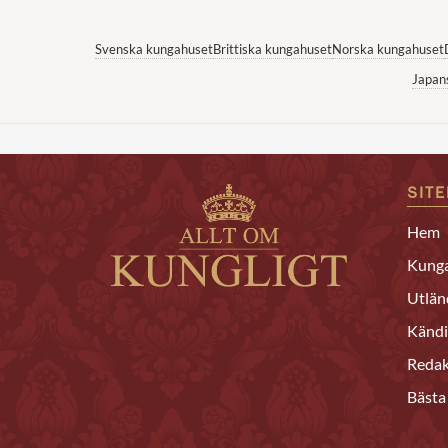
Svenska kungahuset
Brittiska kungahuset
Norska kungahuset
Japan
SIT
Hem
Kunga
Utlän
Kändi
Redak
Bästa