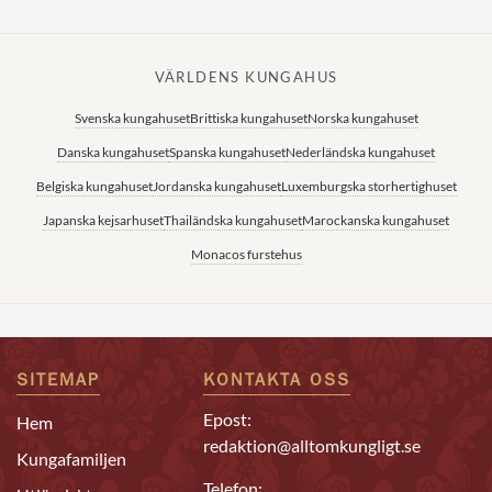
VÄRLDENS KUNGAHUS
Svenska kungahuset
Brittiska kungahuset
Norska kungahuset
Danska kungahuset
Spanska kungahuset
Nederländska kungahuset
Belgiska kungahuset
Jordanska kungahuset
Luxemburgska storhertighuset
Japanska kejsarhuset
Thailändska kungahuset
Marockanska kungahuset
Monacos furstehus
SITEMAP
KONTAKTA OSS
Epost:
Hem
redaktion@alltomkungligt.se
Kungafamiljen
Telefon: