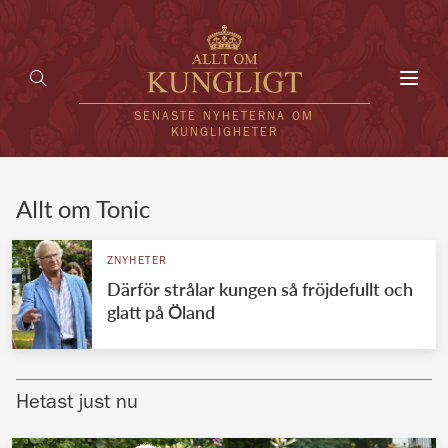
Toggl
navig
SENASTE NYHETERNA OM
KUNGLIGHETER
HEM
Allt om Tonic
KUNGAFAMILJEN
ZNYHETER
Därför strålar kungen så fröjdefullt och
UTLÄNDSKT
glatt på Öland
KÄNDISAR
VÄRLDENS KUNGAHUS
Hetast just nu
Svenska kungahuset
REDAKTION
Brittiska kungahuset