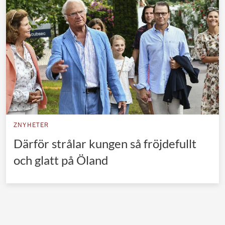
Norska kungahuset
Danska kungahuset
Spanska kungahuset
Nederländska kungahuset
Belgiska kungahuset
Jordanska kungahuset
Luxemburgska storhertighuset
ZNYHETER
Japanska kejsarhuset
Därför strålar kungen så fröjdefullt
och glatt på Öland
Thailändska kungahuset
Marockanska kungahuset
Monacos furstehus