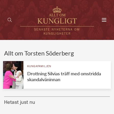
Toggl
navig
SENASTE NYHETERNA OM
KUNGLIGHETER
HEM
Allt om Torsten Söderberg
KUNGAFAMILJEN
KUNGAFAMILJEN
Drottning Silvias träff med omstridda
UTLÄNDSKT
skandalväninnan
KÄNDISAR
VÄRLDENS KUNGAHUS
Hetast just nu
Svenska kungahuset
REDAKTION
Brittiska kungahuset