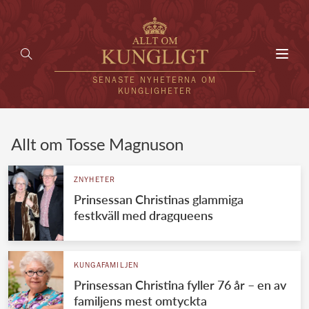
Toggl
navig
SENASTE NYHETERNA OM
KUNGLIGHETER
HEM
Allt om Tosse Magnuson
KUNGAFAMILJEN
ZNYHETER
Prinsessan Christinas glammiga
UTLÄNDSKT
festkväll med dragqueens
KÄNDISAR
VÄRLDENS KUNGAHUS
KUNGAFAMILJEN
Prinsessan Christina fyller 76 år – en av
Svenska kungahuset
REDAKTION
familjens mest omtyckta
Brittiska kungahuset