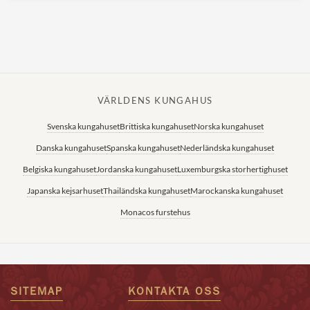
VÄRLDENS KUNGAHUS
Svenska kungahuset
Brittiska kungahuset
Norska kungahuset
Danska kungahuset
Spanska kungahuset
Nederländska kungahuset
Belgiska kungahuset
Jordanska kungahuset
Luxemburgska storhertighuset
Japanska kejsarhuset
Thailändska kungahuset
Marockanska kungahuset
Monacos furstehus
SITEMAP
KONTAKTA OSS