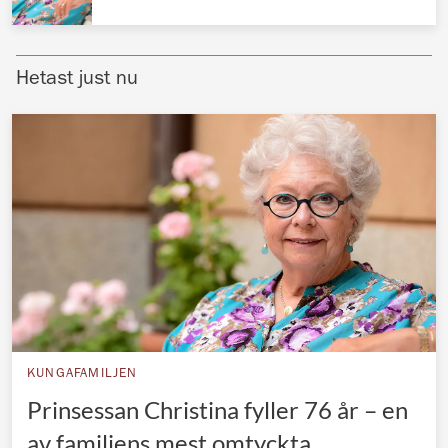
Norska kungahuset
Danska kungahuset
Hetast just nu
Spanska kungahuset
Nederländska kungahuset
Belgiska kungahuset
Jordanska kungahuset
Luxemburgska storhertighuset
Japanska kejsarhuset
Thailändska kungahuset
Marockanska kungahuset
KUNGAFAMILJEN
Monacos furstehus
Prinsessan Christina fyller 76 år – en
av familjens mest omtyckta