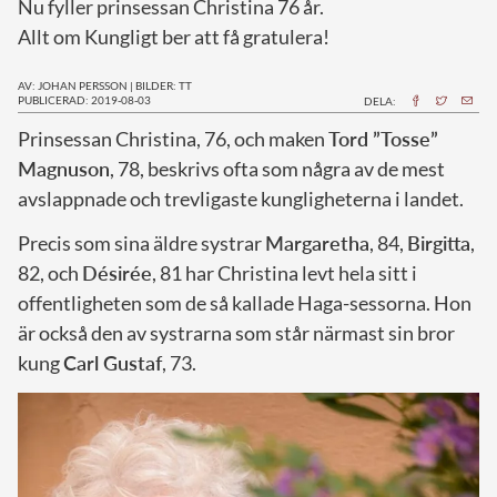
Nu fyller prinsessan Christina 76 år.
Allt om Kungligt ber att få gratulera!
AV: JOHAN PERSSON
|
BILDER: TT
PUBLICERAD: 2019-08-03
DELA:
P
rinsessan Christina, 76, och maken
Tord ”Tosse”
Magnuson
, 78, beskrivs ofta som några av de mest
avslappnade och trevligaste kungligheterna i landet.
Precis som sina äldre systrar
Margaretha
, 84,
Birgitta
,
82, och
Désirée
, 81 har Christina levt hela sitt i
offentligheten som de så kallade Haga-sessorna. Hon
är också den av systrarna som står närmast sin bror
kung
Carl Gustaf
, 73.