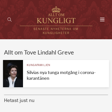
Toggl
navig
SENASTE NYHETERNA OM
KUNGLIGHETER
HEM
Allt om Tove Lindahl Greve
KUNGAFAMILJEN
KUNGAFAMILJEN
Silvias nya tunga motgång i corona-
UTLÄNDSKT
karantänen
KÄNDISAR
VÄRLDENS KUNGAHUS
Hetast just nu
Svenska kungahuset
REDAKTION
Brittiska kungahuset