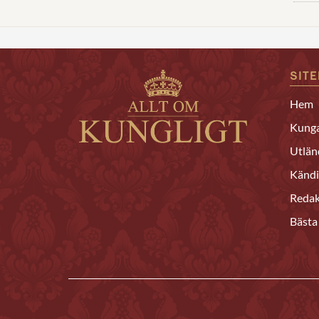
SIT
Hem
Kunga
Utlän
Kändi
Redak
Bästa