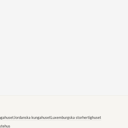
ngahuset
Jordanska kungahuset
Luxemburgska storhertighuset
stehus