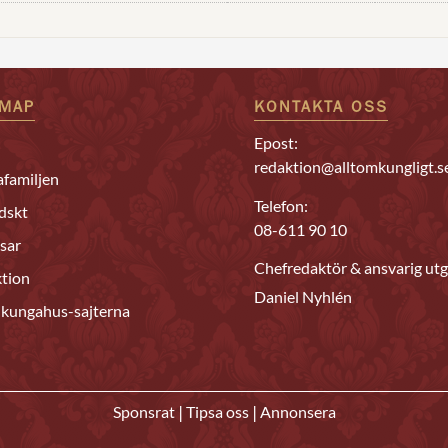
EMAP
KONTAKTA OSS
Epost:
redaktion@alltomkungligt.s
familjen
Telefon:
dskt
08-611 90 10
sar
Chefredaktör & ansvarig utg
tion
Daniel Nyhlén
 kungahus-sajterna
|
|
Sponsrat
Tipsa oss
Annonsera