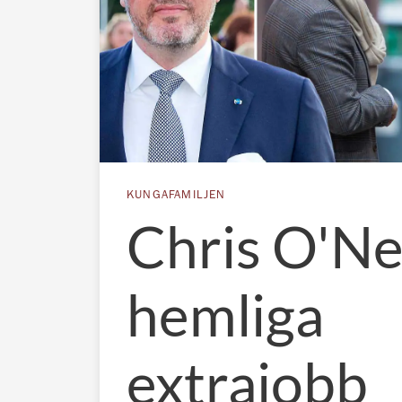
KUNGAFAMILJEN
Chris O'Nei
hemliga
extrajobb