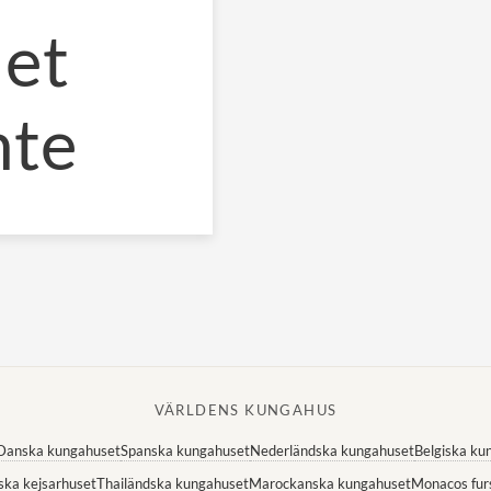
det
nte
VÄRLDENS KUNGAHUS
Danska kungahuset
Spanska kungahuset
Nederländska kungahuset
Belgiska ku
ska kejsarhuset
Thailändska kungahuset
Marockanska kungahuset
Monacos fur