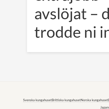
avslöjat – 
trodde ni i
Svenska kungahuset
Brittiska kungahuset
Norska kungahuset
Japan