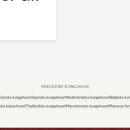
VÄRLDENS KUNGAHUS
Danska kungahuset
Spanska kungahuset
Nederländska kungahuset
Belgiska ku
ska kejsarhuset
Thailändska kungahuset
Marockanska kungahuset
Monacos fur