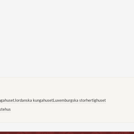
ngahuset
Jordanska kungahuset
Luxemburgska storhertighuset
stehus