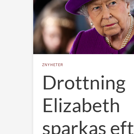
ZNYHETER
Drottning
Elizabeth
sparkas eft