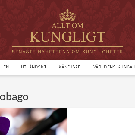
SENASTE NYHETERNA OM KUNGLIGHETER
LJEN
UTLÄNDSKT
KÄNDISAR
VÄRLDENS KUNGA
Tobago