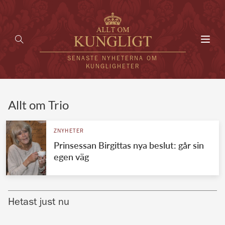
Toggl
navig
SENASTE NYHETERNA OM
KUNGLIGHETER
HEM
Allt om Trio
KUNGAFAMILJEN
ZNYHETER
Prinsessan Birgittas nya beslut: går sin
UTLÄNDSKT
egen väg
KÄNDISAR
VÄRLDENS KUNGAHUS
Hetast just nu
Svenska kungahuset
REDAKTION
Brittiska kungahuset